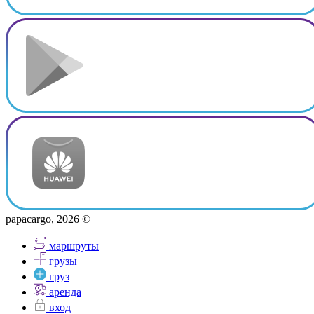
papacargo, 2026 ©
маршруты
грузы
груз
аренда
вход