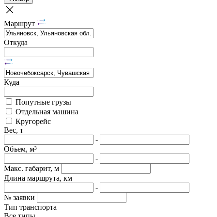
Маршрут
Откуда
Куда
Попутные грузы
Отдельная машина
Кругорейс
Вес, т
-
Объем, м³
-
Макс. габарит, м
Длина маршрута, км
-
№ заявки
Тип транспорта
Все типы