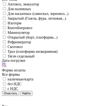
Автовоз, эвакуатор
Для наливных
Для насыпных (самосвал, зерновоз...)
Закрытый (Газель, фура, легковая...)
Изотерм
Контейнеровоз
Манипулятор
Открытый (борт, платформа...)
Рефрижератор
Скотовоз
Трал (платформа низкорамная)
Тягач седельный
Дата погрузки
Форма оплаты
Все формы
наличные/карта
без НДС
с НДС
Очистить
Найти