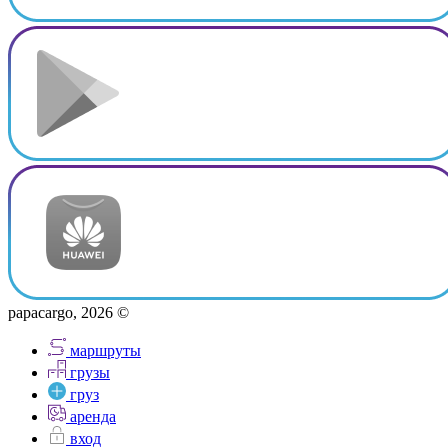
papacargo, 2026 ©
маршруты
грузы
груз
аренда
вход