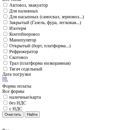
Автовоз, эвакуатор
Для наливных
Для насыпных (самосвал, зерновоз...)
Закрытый (Газель, фура, легковая...)
Изотерм
Контейнеровоз
Манипулятор
Открытый (борт, платформа...)
Рефрижератор
Скотовоз
Трал (платформа низкорамная)
Тягач седельный
Дата погрузки
Форма оплаты
Все формы
наличные/карта
без НДС
с НДС
Очистить
Найти