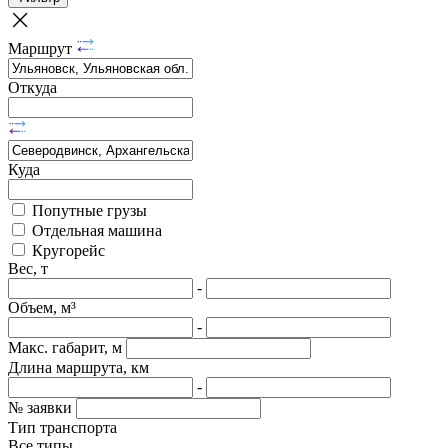
Маршрут
Откуда
Куда
Попутные грузы
Отдельная машина
Кругорейс
Вес, т
-
Объем, м³
-
Макс. габарит, м
Длина маршрута, км
-
№ заявки
Тип транспорта
Все типы