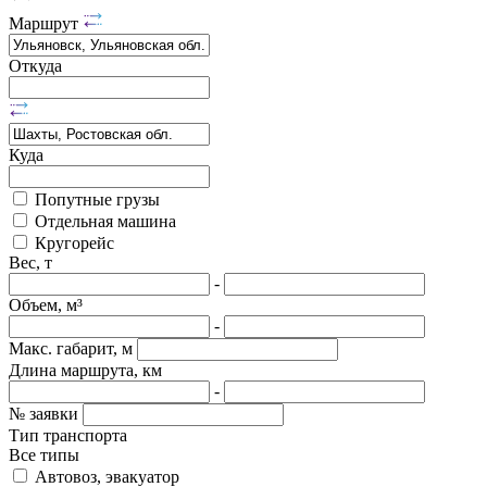
Маршрут
Откуда
Куда
Попутные грузы
Отдельная машина
Кругорейс
Вес, т
-
Объем, м³
-
Макс. габарит, м
Длина маршрута, км
-
№ заявки
Тип транспорта
Все типы
Автовоз, эвакуатор