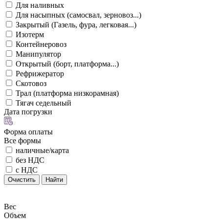
Для наливных
Для насыпных (самосвал, зерновоз...)
Закрытый (Газель, фура, легковая...)
Изотерм
Контейнеровоз
Манипулятор
Открытый (борт, платформа...)
Рефрижератор
Скотовоз
Трал (платформа низкорамная)
Тягач седельный
Дата погрузки
Форма оплаты
Все формы
наличные/карта
без НДС
с НДС
Очистить
Найти
Вес
Объем