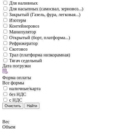
Для наливных
Для насыпных (самосвал, зерновоз...)
Закрытый (Газель, фура, легковая...)
Изотерм
Контейнеровоз
Манипулятор
Открытый (борт, платформа...)
Рефрижератор
Скотовоз
Трал (платформа низкорамная)
Тягач седельный
Дата погрузки
Форма оплаты
Все формы
наличные/карта
без НДС
с НДС
Очистить
Найти
Вес
Объем