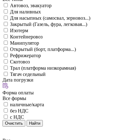
Автовоз, эвакуатор
Для наливных
Для насыпных (самосвал, зерновоз...)
Закрытый (Газель, фура, легковая...)
Изотерм
Контейнеровоз
Манипулятор
Открытый (борт, платформа...)
Рефрижератор
Скотовоз
Трал (платформа низкорамная)
Тягач седельный
Дата погрузки
Форма оплаты
Все формы
наличные/карта
без НДС
с НДС
Очистить
Найти