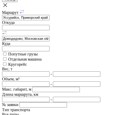
Маршрут
Откуда
Куда
Попутные грузы
Отдельная машина
Кругорейс
Вес, т
-
Объем, м³
-
Макс. габарит, м
Длина маршрута, км
-
№ заявки
Тип транспорта
Все типы