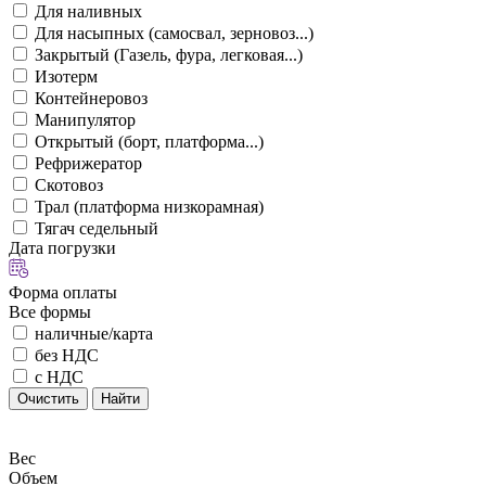
Для наливных
Для насыпных (самосвал, зерновоз...)
Закрытый (Газель, фура, легковая...)
Изотерм
Контейнеровоз
Манипулятор
Открытый (борт, платформа...)
Рефрижератор
Скотовоз
Трал (платформа низкорамная)
Тягач седельный
Дата погрузки
Форма оплаты
Все формы
наличные/карта
без НДС
с НДС
Очистить
Найти
Вес
Объем