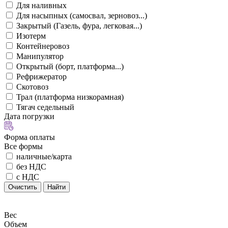
Для наливных
Для насыпных (самосвал, зерновоз...)
Закрытый (Газель, фура, легковая...)
Изотерм
Контейнеровоз
Манипулятор
Открытый (борт, платформа...)
Рефрижератор
Скотовоз
Трал (платформа низкорамная)
Тягач седельный
Дата погрузки
Форма оплаты
Все формы
наличные/карта
без НДС
с НДС
Очистить
Найти
Вес
Объем