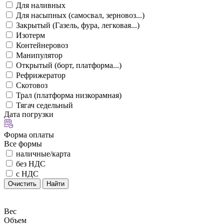
Для наливных
Для насыпных (самосвал, зерновоз...)
Закрытый (Газель, фура, легковая...)
Изотерм
Контейнеровоз
Манипулятор
Открытый (борт, платформа...)
Рефрижератор
Скотовоз
Трал (платформа низкорамная)
Тягач седельный
Дата погрузки
Форма оплаты
Все формы
наличные/карта
без НДС
с НДС
Очистить
Найти
Вес
Объем