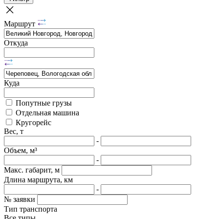
Маршрут
Откуда
Куда
Попутные грузы
Отдельная машина
Кругорейс
Вес, т
-
Объем, м³
-
Макс. габарит, м
Длина маршрута, км
-
№ заявки
Тип транспорта
Все типы