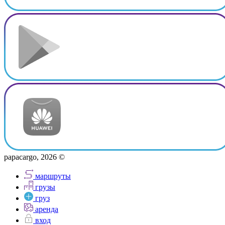
papacargo, 2026 ©
маршруты
грузы
груз
аренда
вход