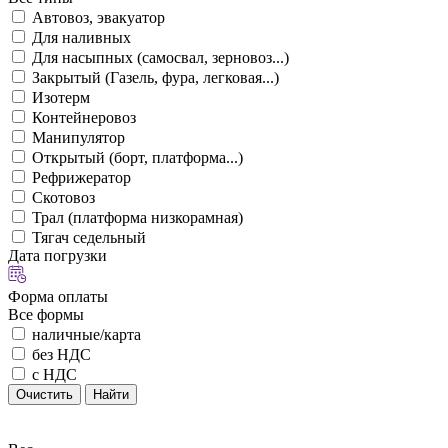
Автовоз, эвакуатор
Для наливных
Для насыпных (самосвал, зерновоз...)
Закрытый (Газель, фура, легковая...)
Изотерм
Контейнеровоз
Манипулятор
Открытый (борт, платформа...)
Рефрижератор
Скотовоз
Трал (платформа низкорамная)
Тягач седельный
Дата погрузки
Форма оплаты
Все формы
наличные/карта
без НДС
с НДС
Очистить
Найти