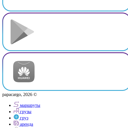
papacargo, 2026 ©
маршруты
грузы
груз
аренда