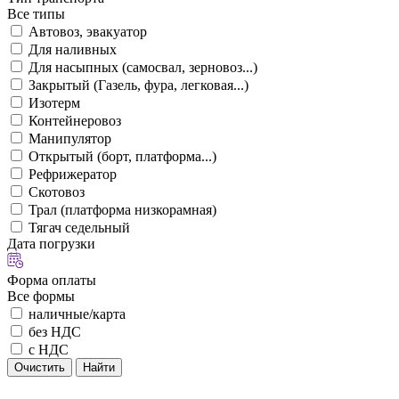
Все типы
Автовоз, эвакуатор
Для наливных
Для насыпных (самосвал, зерновоз...)
Закрытый (Газель, фура, легковая...)
Изотерм
Контейнеровоз
Манипулятор
Открытый (борт, платформа...)
Рефрижератор
Скотовоз
Трал (платформа низкорамная)
Тягач седельный
Дата погрузки
Форма оплаты
Все формы
наличные/карта
без НДС
с НДС
Очистить
Найти