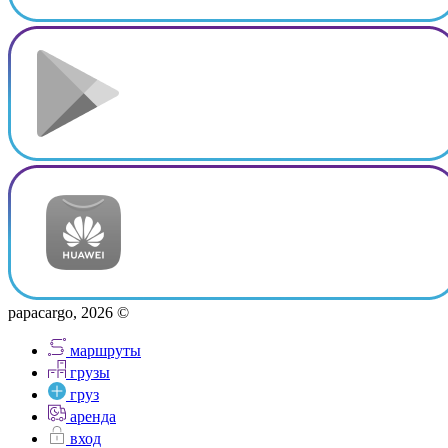
papacargo, 2026 ©
маршруты
грузы
груз
аренда
вход