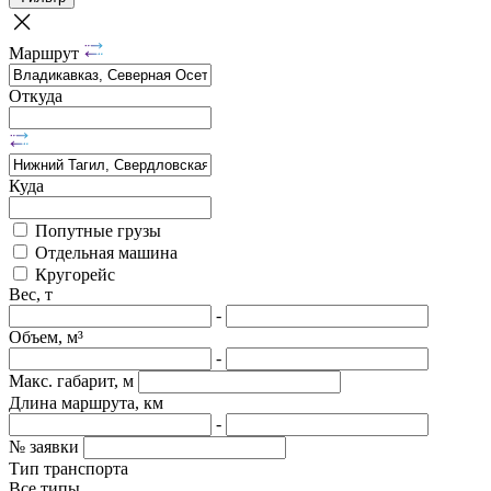
Маршрут
Откуда
Куда
Попутные грузы
Отдельная машина
Кругорейс
Вес, т
-
Объем, м³
-
Макс. габарит, м
Длина маршрута, км
-
№ заявки
Тип транспорта
Все типы