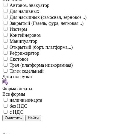
Автовоз, эвакуатор
Для наливных
Для насыпных (самосвал, зерновоз...)
Закрытый (Газель, фура, легковая...)
Изотерм
Контейнеровоз
Манипулятор
Открытый (борт, платформа...)
Рефрижератор
Скотовоз
Трал (платформа низкорамная)
Тягач седельный
Дата погрузки
Форма оплаты
Все формы
наличные/карта
без НДС
с НДС
Очистить
Найти