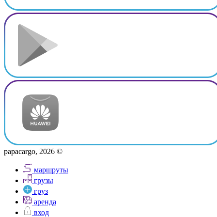
papacargo, 2026 ©
маршруты
грузы
груз
аренда
вход