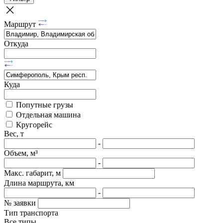
Маршрут
Откуда
Куда
Попутные грузы
Отдельная машина
Кругорейс
Вес, т
-
Объем, м³
-
Макс. габарит, м
Длина маршрута, км
-
№ заявки
Тип транспорта
Все типы