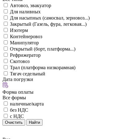
Автовоз, эвакуатор
Для наливных
Для насыпных (самосвал, зерновоз...)
Закрытый (Газель, фура, легковая...)
Изотерм
Контейнеровоз
Манипулятор
Открытый (борт, платформа...)
Рефрижератор
Скотовоз
Трал (платформа низкорамная)
Тягач седельный
Дата погрузки
Форма оплаты
Все формы
наличные/карта
без НДС
с НДС
Очистить
Найти