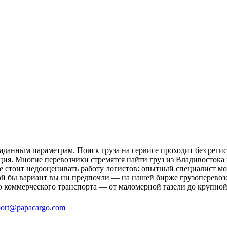
аданным параметрам. Поиск груза на сервисе проходит без реги
ция. Многие перевозчики стремятся найти груз из Владивостока 
не стоит недооценивать работу логистов: опытный специалист 
й бы вариант вы ни предпочли — на нашей бирже грузоперевозо
о коммерческого транспорта — от маломерной газели до крупной
ort@papacargo.com