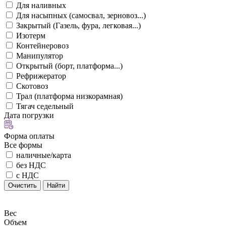
Для наливных
Для насыпных (самосвал, зерновоз...)
Закрытый (Газель, фура, легковая...)
Изотерм
Контейнеровоз
Манипулятор
Открытый (борт, платформа...)
Рефрижератор
Скотовоз
Трал (платформа низкорамная)
Тягач седельный
Дата погрузки
Форма оплаты
Все формы
наличные/карта
без НДС
с НДС
Очистить
Найти
Вес
Объем