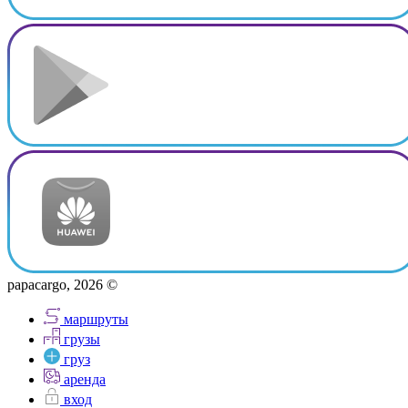
papacargo, 2026 ©
маршруты
грузы
груз
аренда
вход