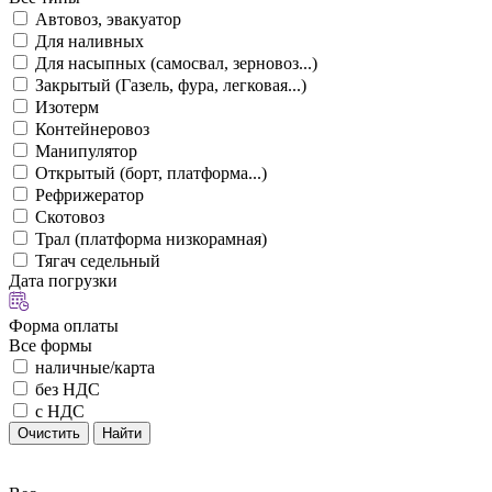
Автовоз, эвакуатор
Для наливных
Для насыпных (самосвал, зерновоз...)
Закрытый (Газель, фура, легковая...)
Изотерм
Контейнеровоз
Манипулятор
Открытый (борт, платформа...)
Рефрижератор
Скотовоз
Трал (платформа низкорамная)
Тягач седельный
Дата погрузки
Форма оплаты
Все формы
наличные/карта
без НДС
с НДС
Очистить
Найти