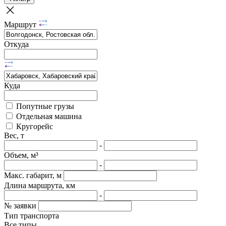
Маршрут
Откуда
Куда
Попутные грузы
Отдельная машина
Кругорейс
Вес, т
-
Объем, м³
-
Макс. габарит, м
Длина маршрута, км
-
№ заявки
Тип транспорта
Все типы