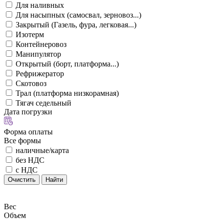
Для наливных
Для насыпных (самосвал, зерновоз...)
Закрытый (Газель, фура, легковая...)
Изотерм
Контейнеровоз
Манипулятор
Открытый (борт, платформа...)
Рефрижератор
Скотовоз
Трал (платформа низкорамная)
Тягач седельный
Дата погрузки
Форма оплаты
Все формы
наличные/карта
без НДС
с НДС
Очистить
Найти
Вес
Объем