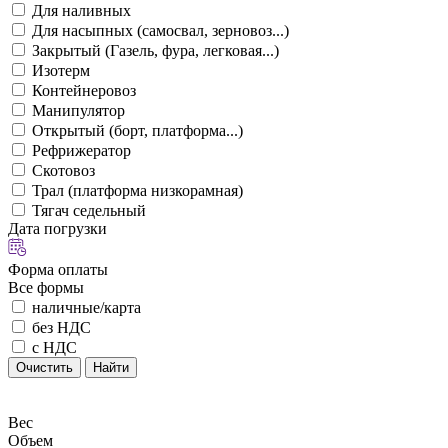
Для наливных
Для насыпных (самосвал, зерновоз...)
Закрытый (Газель, фура, легковая...)
Изотерм
Контейнеровоз
Манипулятор
Открытый (борт, платформа...)
Рефрижератор
Скотовоз
Трал (платформа низкорамная)
Тягач седельный
Дата погрузки
Форма оплаты
Все формы
наличные/карта
без НДС
с НДС
Очистить
Найти
Вес
Объем