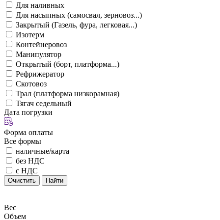
Для наливных
Для насыпных (самосвал, зерновоз...)
Закрытый (Газель, фура, легковая...)
Изотерм
Контейнеровоз
Манипулятор
Открытый (борт, платформа...)
Рефрижератор
Скотовоз
Трал (платформа низкорамная)
Тягач седельный
Дата погрузки
Форма оплаты
Все формы
наличные/карта
без НДС
с НДС
Очистить
Найти
Вес
Объем