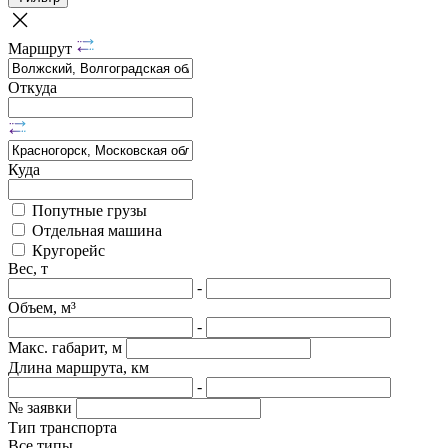
Маршрут
Откуда
Куда
Попутные грузы
Отдельная машина
Кругорейс
Вес, т
-
Объем, м³
-
Макс. габарит, м
Длина маршрута, км
-
№ заявки
Тип транспорта
Все типы