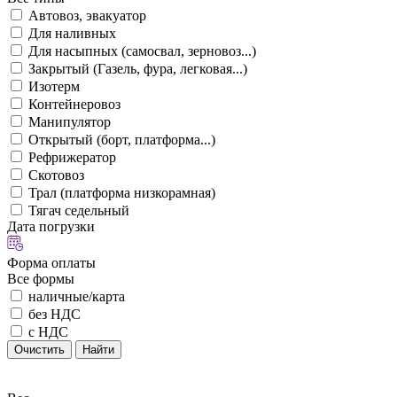
Автовоз, эвакуатор
Для наливных
Для насыпных (самосвал, зерновоз...)
Закрытый (Газель, фура, легковая...)
Изотерм
Контейнеровоз
Манипулятор
Открытый (борт, платформа...)
Рефрижератор
Скотовоз
Трал (платформа низкорамная)
Тягач седельный
Дата погрузки
Форма оплаты
Все формы
наличные/карта
без НДС
с НДС
Очистить
Найти