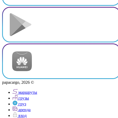
papacargo, 2026 ©
маршруты
грузы
груз
аренда
вход