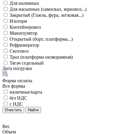
Для наливных
Для насыпных (самосвал, зерновоз...)
Закрытый (Газель, фура, легковая...)
Изотерм
Контейнеровоз
Манипулятор
Открытый (борт, платформа...)
Рефрижератор
Скотовоз
Трал (платформа низкорамная)
Тягач седельный
Дата погрузки
Форма оплаты
Все формы
наличные/карта
без НДС
с НДС
Очистить
Найти
Вес
Объем