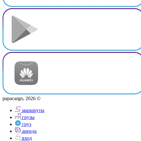
papacargo, 2026 ©
маршруты
грузы
груз
аренда
вход