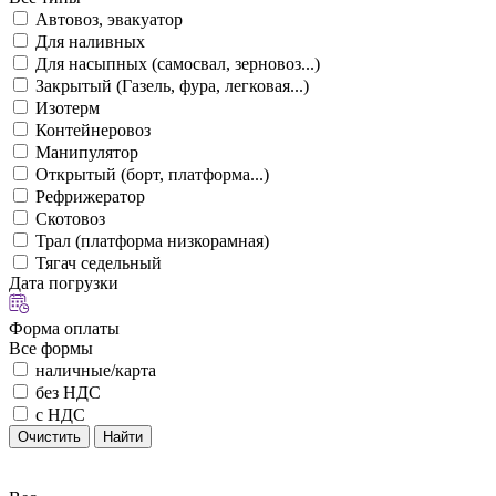
Автовоз, эвакуатор
Для наливных
Для насыпных (самосвал, зерновоз...)
Закрытый (Газель, фура, легковая...)
Изотерм
Контейнеровоз
Манипулятор
Открытый (борт, платформа...)
Рефрижератор
Скотовоз
Трал (платформа низкорамная)
Тягач седельный
Дата погрузки
Форма оплаты
Все формы
наличные/карта
без НДС
с НДС
Очистить
Найти