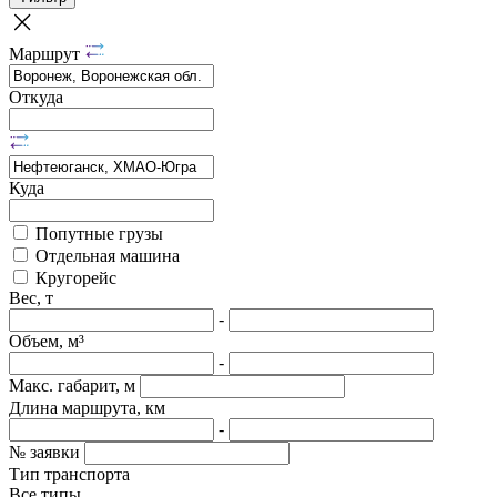
Маршрут
Откуда
Куда
Попутные грузы
Отдельная машина
Кругорейс
Вес, т
-
Объем, м³
-
Макс. габарит, м
Длина маршрута, км
-
№ заявки
Тип транспорта
Все типы