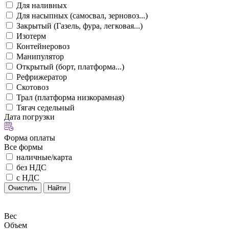
Для наливных
Для насыпных (самосвал, зерновоз...)
Закрытый (Газель, фура, легковая...)
Изотерм
Контейнеровоз
Манипулятор
Открытый (борт, платформа...)
Рефрижератор
Скотовоз
Трал (платформа низкорамная)
Тягач седельный
Дата погрузки
Форма оплаты
Все формы
наличные/карта
без НДС
с НДС
Очистить
Найти
Вес
Объем