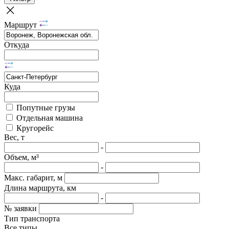
Маршрут
Откуда
Куда
Попутные грузы
Отдельная машина
Кругорейс
Вес, т
-
Объем, м³
-
Макс. габарит, м
Длина маршрута, км
-
№ заявки
Тип транспорта
Все типы