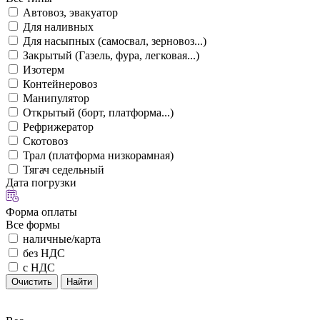
Автовоз, эвакуатор
Для наливных
Для насыпных (самосвал, зерновоз...)
Закрытый (Газель, фура, легковая...)
Изотерм
Контейнеровоз
Манипулятор
Открытый (борт, платформа...)
Рефрижератор
Скотовоз
Трал (платформа низкорамная)
Тягач седельный
Дата погрузки
Форма оплаты
Все формы
наличные/карта
без НДС
с НДС
Очистить
Найти