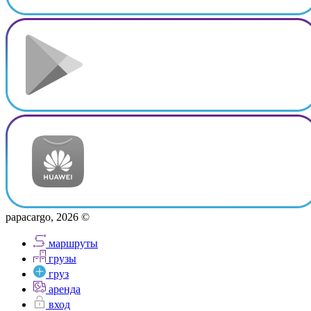
papacargo, 2026 ©
маршруты
грузы
груз
аренда
вход