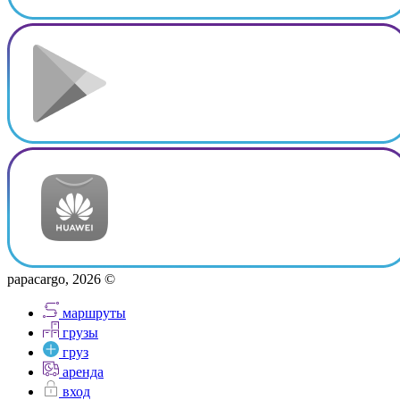
papacargo, 2026 ©
маршруты
грузы
груз
аренда
вход