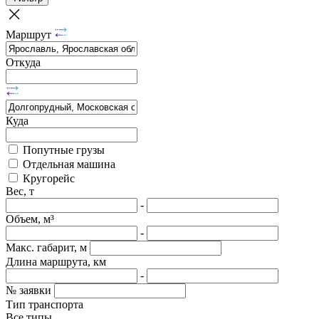
Маршрут
Откуда
Куда
Попутные грузы
Отдельная машина
Кругорейс
Вес, т
-
Объем, м³
-
Макс. габарит, м
Длина маршрута, км
-
№ заявки
Тип транспорта
Все типы