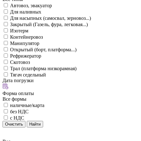
Автовоз, эвакуатор
Для наливных
Для насыпных (самосвал, зерновоз...)
Закрытый (Газель, фура, легковая...)
Изотерм
Контейнеровоз
Манипулятор
Открытый (борт, платформа...)
Рефрижератор
Скотовоз
Трал (платформа низкорамная)
Тягач седельный
Дата погрузки
Форма оплаты
Все формы
наличные/карта
без НДС
с НДС
Очистить
Найти