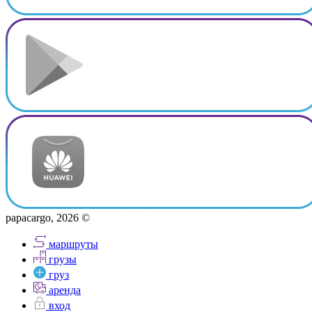
papacargo, 2026 ©
маршруты
грузы
груз
аренда
вход