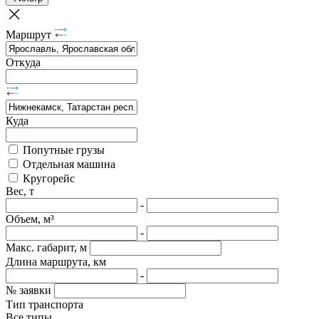
Маршрут
Откуда
Куда
Попутные грузы
Отдельная машина
Кругорейс
Вес, т
-
Объем, м³
-
Макс. габарит, м
Длина маршрута, км
-
№ заявки
Тип транспорта
Все типы