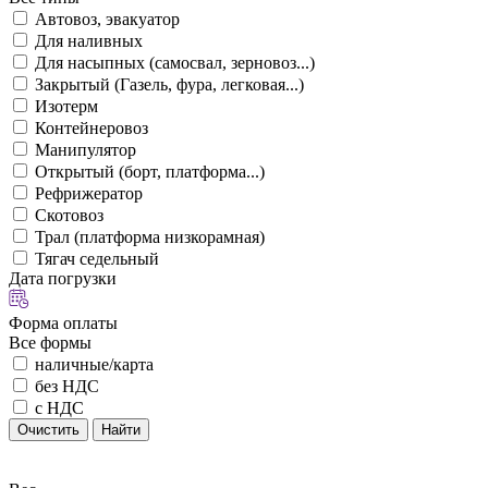
Автовоз, эвакуатор
Для наливных
Для насыпных (самосвал, зерновоз...)
Закрытый (Газель, фура, легковая...)
Изотерм
Контейнеровоз
Манипулятор
Открытый (борт, платформа...)
Рефрижератор
Скотовоз
Трал (платформа низкорамная)
Тягач седельный
Дата погрузки
Форма оплаты
Все формы
наличные/карта
без НДС
с НДС
Очистить
Найти