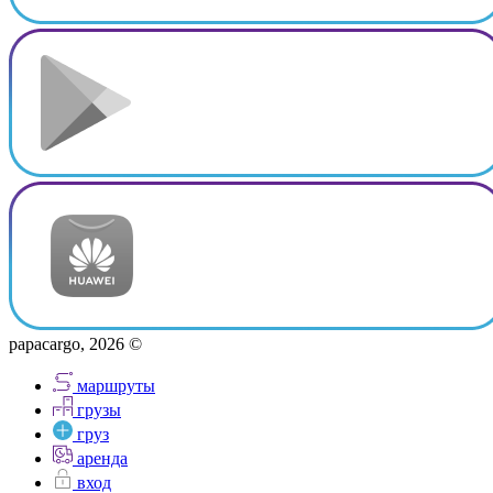
papacargo, 2026 ©
маршруты
грузы
груз
аренда
вход