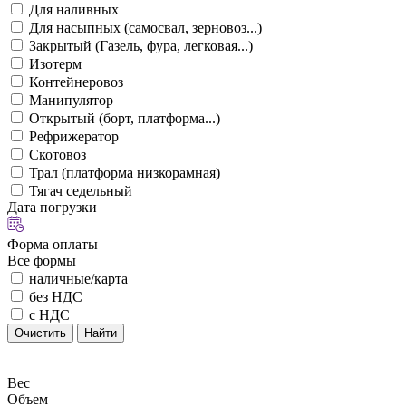
Для наливных
Для насыпных (самосвал, зерновоз...)
Закрытый (Газель, фура, легковая...)
Изотерм
Контейнеровоз
Манипулятор
Открытый (борт, платформа...)
Рефрижератор
Скотовоз
Трал (платформа низкорамная)
Тягач седельный
Дата погрузки
Форма оплаты
Все формы
наличные/карта
без НДС
с НДС
Очистить
Найти
Вес
Объем