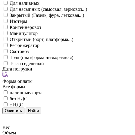
Для наливных
Для насыпных (самосвал, зерновоз...)
Закрытый (Газель, фура, легковая...)
Изотерм
Контейнеровоз
Манипулятор
Открытый (борт, платформа...)
Рефрижератор
Скотовоз
Трал (платформа низкорамная)
Тягач седельный
Дата погрузки
Форма оплаты
Все формы
наличные/карта
без НДС
с НДС
Очистить
Найти
Вес
Объем