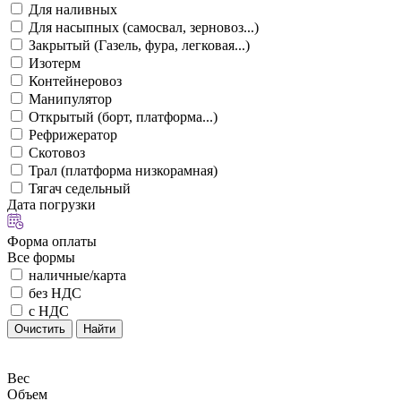
Для наливных
Для насыпных (самосвал, зерновоз...)
Закрытый (Газель, фура, легковая...)
Изотерм
Контейнеровоз
Манипулятор
Открытый (борт, платформа...)
Рефрижератор
Скотовоз
Трал (платформа низкорамная)
Тягач седельный
Дата погрузки
Форма оплаты
Все формы
наличные/карта
без НДС
с НДС
Очистить
Найти
Вес
Объем