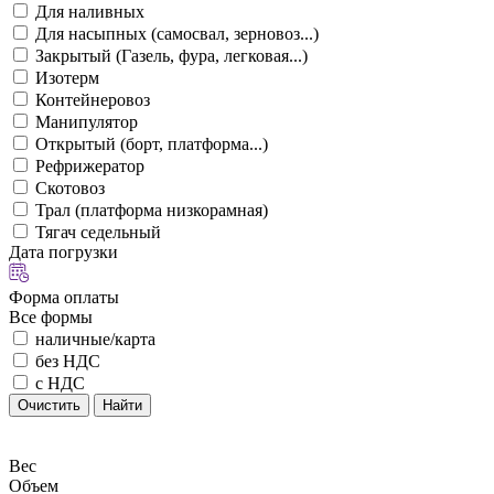
Для наливных
Для насыпных (самосвал, зерновоз...)
Закрытый (Газель, фура, легковая...)
Изотерм
Контейнеровоз
Манипулятор
Открытый (борт, платформа...)
Рефрижератор
Скотовоз
Трал (платформа низкорамная)
Тягач седельный
Дата погрузки
Форма оплаты
Все формы
наличные/карта
без НДС
с НДС
Очистить
Найти
Вес
Объем