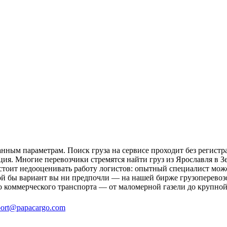
анным параметрам. Поиск груза на сервисе проходит без регистр
ция. Многие перевозчики стремятся найти груз из Ярославля в Зе
 стоит недооценивать работу логистов: опытный специалист мо
й бы вариант вы ни предпочли — на нашей бирже грузоперевозок
о коммерческого транспорта — от маломерной газели до крупной
ort@papacargo.com