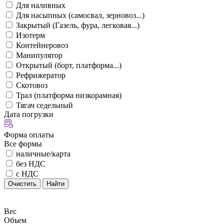
Для наливных
Для насыпных (самосвал, зерновоз...)
Закрытый (Газель, фура, легковая...)
Изотерм
Контейнеровоз
Манипулятор
Открытый (борт, платформа...)
Рефрижератор
Скотовоз
Трал (платформа низкорамная)
Тягач седельный
Дата погрузки
Форма оплаты
Все формы
наличные/карта
без НДС
с НДС
Очистить
Найти
Вес
Объем