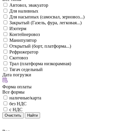
Автовоз, эвакуатор
Для наливных
Для насыпных (самосвал, зерновоз...)
Закрытый (Газель, фура, легковая...)
Изотерм
Контейнеровоз
Манипулятор
Открытый (борт, платформа...)
Рефрижератор
Скотовоз
Трал (платформа низкорамная)
Тягач седельный
Дата погрузки
Форма оплаты
Все формы
наличные/карта
без НДС
с НДС
Очистить
Найти