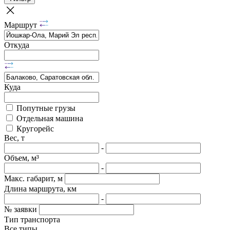
Маршрут
Откуда
Куда
Попутные грузы
Отдельная машина
Кругорейс
Вес, т
-
Объем, м³
-
Макс. габарит, м
Длина маршрута, км
-
№ заявки
Тип транспорта
Все типы