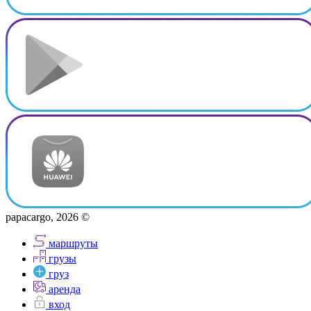
papacargo, 2026 ©
маршруты
грузы
груз
аренда
вход