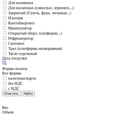
Для наливных
Для насыпных (самосвал, зерновоз...)
Закрытый (Газель, фура, легковая...)
Изотерм
Контейнеровоз
Манипулятор
Открытый (борт, платформа...)
Рефрижератор
Скотовоз
Трал (платформа низкорамная)
Тягач седельный
Дата погрузки
Форма оплаты
Все формы
наличные/карта
без НДС
с НДС
Очистить
Найти
Вес
Объем