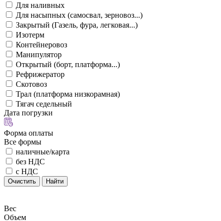
Для наливных
Для насыпных (самосвал, зерновоз...)
Закрытый (Газель, фура, легковая...)
Изотерм
Контейнеровоз
Манипулятор
Открытый (борт, платформа...)
Рефрижератор
Скотовоз
Трал (платформа низкорамная)
Тягач седельный
Дата погрузки
Форма оплаты
Все формы
наличные/карта
без НДС
с НДС
Очистить
Найти
Вес
Объем