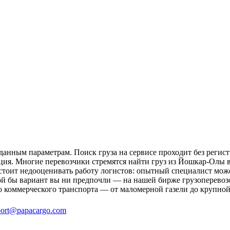
анным параметрам. Поиск груза на сервисе проходит без регист
ция. Многие перевозчики стремятся найти груз из Йошкар-Олы в
 стоит недооценивать работу логистов: опытный специалист мо
й бы вариант вы ни предпочли — на нашей бирже грузоперевозо
о коммерческого транспорта — от маломерной газели до крупной
ort@papacargo.com