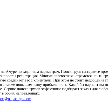
а-Амуре по заданным параметрам. Поиск груза на сервисе прох
тся простая регистрация. Многие перевозчики стремятся найти 
мую соединяет вас с клиентами. При этом не стоит недооценива
оге также повышает вашу прибыльность. Какой бы вариант вы н
 Сервис поиска грузов эффективно подбирает заказы для любог
г в обоих направлениях.
ort@papacargo.com