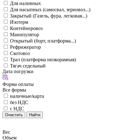
Для наливных
Для насыпных (самосвал, зерновоз...)
Закрытый (Газель, фура, легковая...)
Изотерм
Контейнеровоз
Манипулятор
Открытый (борт, платформа...)
Рефрижератор
Скотовоз
Трал (платформа низкорамная)
Тягач седельный
Дата погрузки
Форма оплаты
Все формы
наличные/карта
без НДС
с НДС
Очистить
Найти
Вес
Объем