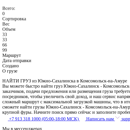
Всего:
0
Сортировка
Вес
Объем
33
33
66
99
Маршрут
Дата отправки
Создано
О грузе
НАЙТИ ГРУЗ из Южно-Сахалинска в Комсомольск-на-Амуре
Вы можете быстро найти груз Южно-Сахалинск - Комсомольск-н
заказчиков, подачи предложения или размещения груза требуе
посредников, чтобы увеличить свой доход, и наш сервис напря
сложный маршрут с максимальной загрузкой машины, что в ит
сможете найти грузы Южно-Сахалинск - Комсомольск-на-Амуре.
крупной фуры. Начните поиск прямо сейчас и заполните пробе
+7 913 318 1000 (05:00-18:00 МСК)
Написать нам
supp
Мы в мессенджерах