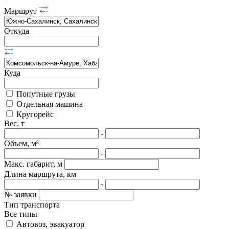
Маршрут
Откуда
Куда
Попутные грузы
Отдельная машина
Кругорейс
Вес, т
-
Объем, м³
-
Макс. габарит, м
Длина маршрута, км
-
№ заявки
Тип транспорта
Все типы
Автовоз, эвакуатор