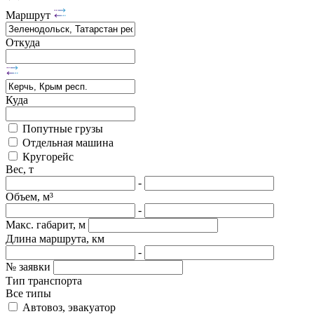
Маршрут
Откуда
Куда
Попутные грузы
Отдельная машина
Кругорейс
Вес, т
-
Объем, м³
-
Макс. габарит, м
Длина маршрута, км
-
№ заявки
Тип транспорта
Все типы
Автовоз, эвакуатор