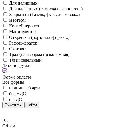
Для наливных
Для насыпных (самосвал, зерновоз...)
Закрытый (Газель, фура, легковая...)
Изотерм
Контейнеровоз
Манипулятор
Открытый (борт, платформа...)
Рефрижератор
Скотовоз
Трал (платформа низкорамная)
Тягач седельный
Дата погрузки
Форма оплаты
Все формы
наличные/карта
без НДС
с НДС
Очистить
Найти
Вес
Объем