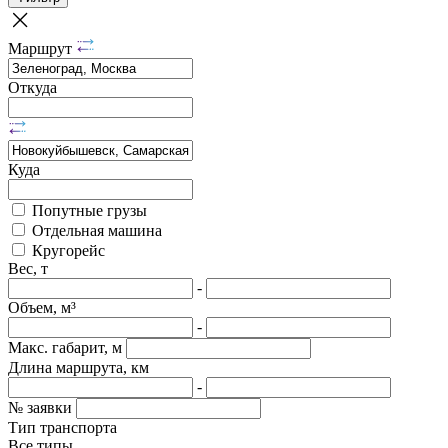
Маршрут
Откуда
Куда
Попутные грузы
Отдельная машина
Кругорейс
Вес, т
-
Объем, м³
-
Макс. габарит, м
Длина маршрута, км
-
№ заявки
Тип транспорта
Все типы