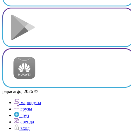
papacargo, 2026 ©
маршруты
грузы
груз
аренда
вход