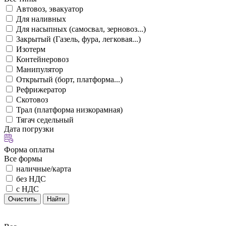
Автовоз, эвакуатор
Для наливных
Для насыпных (самосвал, зерновоз...)
Закрытый (Газель, фура, легковая...)
Изотерм
Контейнеровоз
Манипулятор
Открытый (борт, платформа...)
Рефрижератор
Скотовоз
Трал (платформа низкорамная)
Тягач седельный
Дата погрузки
Форма оплаты
Все формы
наличные/карта
без НДС
с НДС
Очистить
Найти