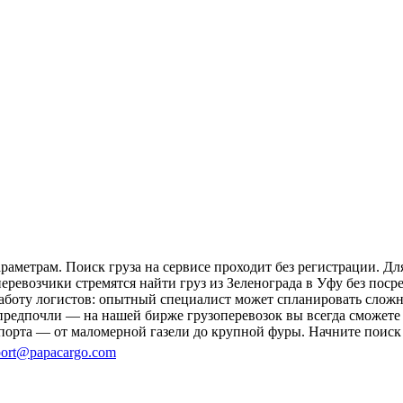
раметрам. Поиск груза на сервисе проходит без регистрации. Д
перевозчики стремятся найти груз из Зеленограда в Уфу без пос
 работу логистов: опытный специалист может спланировать слож
редпочли — на нашей бирже грузоперевозок вы всегда сможете н
порта — от маломерной газели до крупной фуры. Начните поиск 
ort@papacargo.com