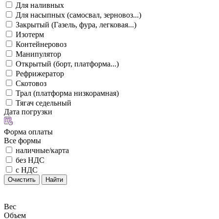
Для наливных
Для насыпных (самосвал, зерновоз...)
Закрытый (Газель, фура, легковая...)
Изотерм
Контейнеровоз
Манипулятор
Открытый (борт, платформа...)
Рефрижератор
Скотовоз
Трал (платформа низкорамная)
Тягач седельный
Дата погрузки
Форма оплаты
Все формы
наличные/карта
без НДС
с НДС
Очистить
Найти
Вес
Объем