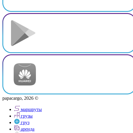
papacargo, 2026 ©
маршруты
грузы
груз
аренда