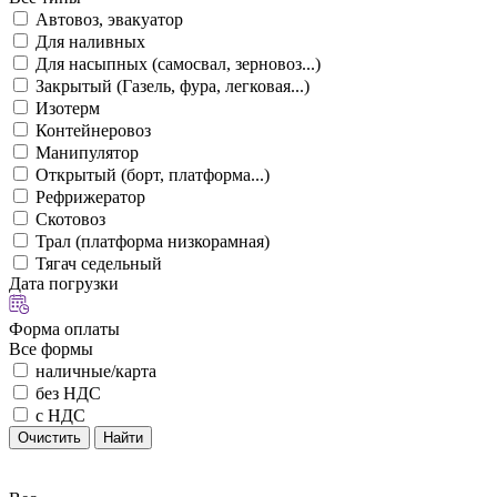
Автовоз, эвакуатор
Для наливных
Для насыпных (самосвал, зерновоз...)
Закрытый (Газель, фура, легковая...)
Изотерм
Контейнеровоз
Манипулятор
Открытый (борт, платформа...)
Рефрижератор
Скотовоз
Трал (платформа низкорамная)
Тягач седельный
Дата погрузки
Форма оплаты
Все формы
наличные/карта
без НДС
с НДС
Очистить
Найти