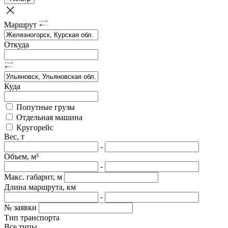
Маршрут
Откуда
Куда
Попутные грузы
Отдельная машина
Кругорейс
Вес, т
-
Объем, м³
-
Макс. габарит, м
Длина маршрута, км
-
№ заявки
Тип транспорта
Все типы