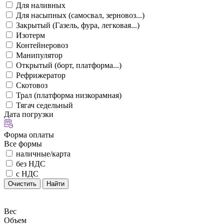
Для наливных
Для насыпных (самосвал, зерновоз...)
Закрытый (Газель, фура, легковая...)
Изотерм
Контейнеровоз
Манипулятор
Открытый (борт, платформа...)
Рефрижератор
Скотовоз
Трал (платформа низкорамная)
Тягач седельный
Дата погрузки
Форма оплаты
Все формы
наличные/карта
без НДС
с НДС
Очистить
Найти
Вес
Объем