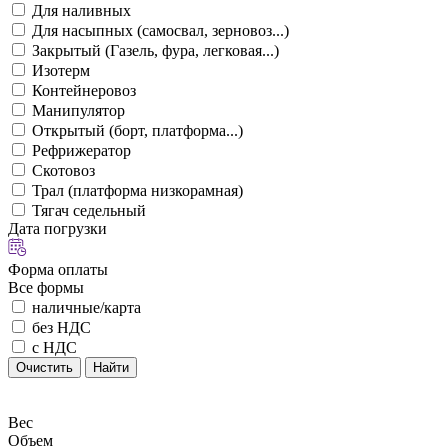
Для наливных
Для насыпных (самосвал, зерновоз...)
Закрытый (Газель, фура, легковая...)
Изотерм
Контейнеровоз
Манипулятор
Открытый (борт, платформа...)
Рефрижератор
Скотовоз
Трал (платформа низкорамная)
Тягач седельный
Дата погрузки
Форма оплаты
Все формы
наличные/карта
без НДС
с НДС
Очистить
Найти
Вес
Объем