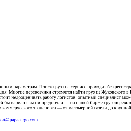
нным параметрам. Поиск груза на сервисе проходит без регистр
ция. Многие перевозчики стремятся найти груз из Жуковского в 
 стоит недооценивать работу логистов: опытный специалист мо
й бы вариант вы ни предпочли — на нашей бирже грузоперевозо
о коммерческого транспорта — от маломерной газели до крупной
ort@papacargo.com