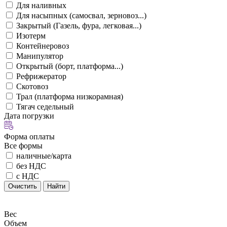
Для наливных
Для насыпных (самосвал, зерновоз...)
Закрытый (Газель, фура, легковая...)
Изотерм
Контейнеровоз
Манипулятор
Открытый (борт, платформа...)
Рефрижератор
Скотовоз
Трал (платформа низкорамная)
Тягач седельный
Дата погрузки
Форма оплаты
Все формы
наличные/карта
без НДС
с НДС
Очистить
Найти
Вес
Объем