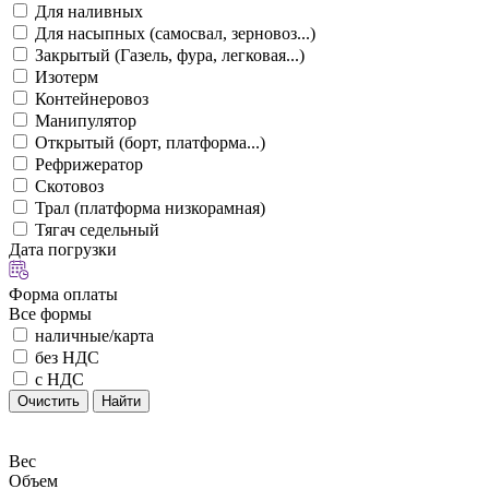
Для наливных
Для насыпных (самосвал, зерновоз...)
Закрытый (Газель, фура, легковая...)
Изотерм
Контейнеровоз
Манипулятор
Открытый (борт, платформа...)
Рефрижератор
Скотовоз
Трал (платформа низкорамная)
Тягач седельный
Дата погрузки
Форма оплаты
Все формы
наличные/карта
без НДС
с НДС
Очистить
Найти
Вес
Объем