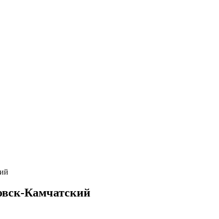
кий
ловск-Камчатский